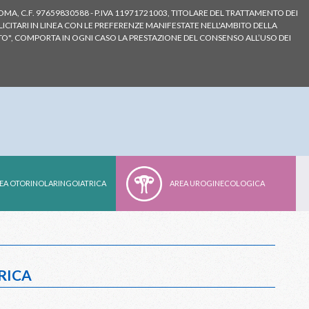
ROMA, C.F. 97659830588 - P.IVA 11971721003, TITOLARE DEL TRATTAMENTO DEI
LICITARI IN LINEA CON LE PREFERENZE MANIFESTATE NELL'AMBITO DELLA
Login
O", COMPORTA IN OGNI CASO LA PRESTAZIONE DEL CONSENSO ALL’USO DEI
EA OTORINOLARINGOIATRICA
AREA UROGINECOLOGICA
RICA
ATRICA
ATRICA
LOGICA
LOGICA
COLARE
COLARE
COLARE
COLARE
COLARE
EMULGEL
CEROTTI
SIONERV
STORIAL
STORIAL
SOFARIL
FENIZON
JOINART
OTIZON