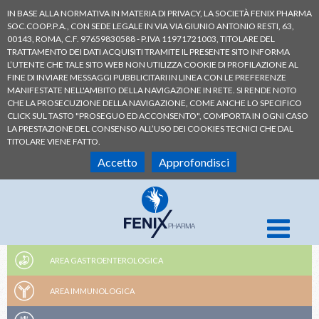
IN BASE ALLA NORMATIVA IN MATERIA DI PRIVACY, LA SOCIETÀ FENIX PHARMA
SOC.COOP.P.A., CON SEDE LEGALE IN VIA VIA GIUNIO ANTONIO RESTI, 63,
00143, ROMA, C.F. 97659830588 - P.IVA 11971721003, TITOLARE DEL
TRATTAMENTO DEI DATI ACQUISITI TRAMITE IL PRESENTE SITO INFORMA
L’UTENTE CHE TALE SITO WEB NON UTILIZZA COOKIE DI PROFILAZIONE AL
FINE DI INVIARE MESSAGGI PUBBLICITARI IN LINEA CON LE PREFERENZE
MANIFESTATE NELL'AMBITO DELLA NAVIGAZIONE IN RETE. SI RENDE NOTO
CHE LA PROSECUZIONE DELLA NAVIGAZIONE, COME ANCHE LO SPECIFICO
CLICK SUL TASTO "PROSEGUO ED ACCONSENTO", COMPORTA IN OGNI CASO
LA PRESTAZIONE DEL CONSENSO ALL’USO DEI COOKIES TECNICI CHE DAL
TITOLARE VIENE FATTO.
Accetto
Approfondisci
AREA GASTROENTEROLOGICA
AREA IMMUNOLOGICA