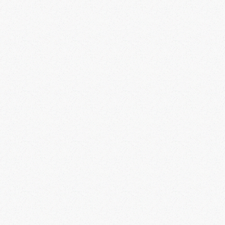
prolungato & ritardato) garantisce: 1) un assorbimento
costante nel tempo; 2) rilascio sito-specifico
(nell’intestino tenue) dei componenti prevenendone il
rilascio e quindi la degradazione in altri siti (es. colon).
La compressa inizia a dissolversi dopo circa 30 minuti
dall’assunzione (quando ormai ha raggiunto l’intestino
tenue) per completare la dissoluzione dopo 4 ore
(quando ormai i componenti si sono dissolti nei liquidi
organici del lume dell’intestino tenue).
La TECNOLOGIA COMPREZEER® preserva le
sostanze termosensibili.
Acido alfa-lipoico 600
Contenuti medi per compressa:
mg,Acetil L-carnitina 300 mg, Vitamina B5 6 mg,
Vitamina B6 1.4 mg, Vitamina B1 1.1 mg, Vitamina B12
2.5 mcg.