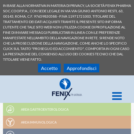
IN BASE ALLA NORMATIVA IN MATERIA DI PRIVACY, LA SOCIETÀ FENIX PHARMA
SOC.COOP.P.A., CON SEDE LEGALE IN VIA VIA GIUNIO ANTONIO RESTI, 63,
00143, ROMA, C.F. 97659830588 - P.IVA 11971721003, TITOLARE DEL
TRATTAMENTO DEI DATI ACQUISITI TRAMITE IL PRESENTE SITO INFORMA
L’UTENTE CHE TALE SITO WEB NON UTILIZZA COOKIE DI PROFILAZIONE AL
FINE DI INVIARE MESSAGGI PUBBLICITARI IN LINEA CON LE PREFERENZE
MANIFESTATE NELL'AMBITO DELLA NAVIGAZIONE IN RETE. SI RENDE NOTO
CHE LA PROSECUZIONE DELLA NAVIGAZIONE, COME ANCHE LO SPECIFICO
CLICK SUL TASTO "PROSEGUO ED ACCONSENTO", COMPORTA IN OGNI CASO
LA PRESTAZIONE DEL CONSENSO ALL’USO DEI COOKIES TECNICI CHE DAL
TITOLARE VIENE FATTO.
Accetto
Approfondisci
AREA GASTROENTEROLOGICA
AREA IMMUNOLOGICA